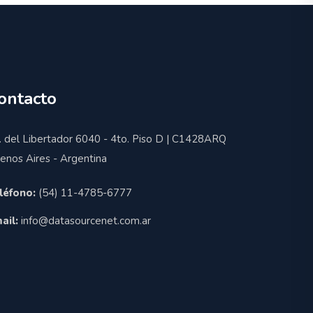
ontacto
. del Libertador 6040 - 4to. Piso D | C1428ARQ
enos Aires - Argentina
léfono:
(54) 11-4785-6777
ail:
info@datasourcenet.com.ar