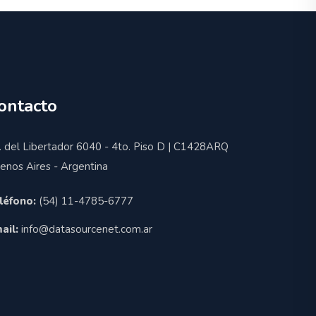
ontacto
. del Libertador 6040 - 4to. Piso D | C1428ARQ
enos Aires - Argentina
léfono:
(54) 11-4785-6777
ail:
info@datasourcenet.com.ar